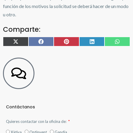
función de los motivos la solicitud se deberá hacer de un modo
u otro.
Comparte:
X
Facebook
Pinterest
LinkedIn
What
(Twitter)
Contáctanos
Quieres contactar con la oficina de:
Xàtiva
Ontinyent
Gandía