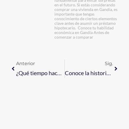
fundamental para evitar sorpresas
en el futuro. Si estás considerando
comprar una vivienda en Gandía, es
importante que tengas
conocimiento de ciertos elementos
clave antes de asumir un préstamo
hipotecario. Conoce tu habilidad
económica en Gandía Antes de
comenzar a comparar
Anterior
Sig.
¿Qué tiempo hace en Ontinyent?
Conoce la historia de Xátiva