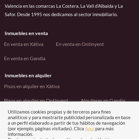
Valencia en las comarcas La Costera, La Vall d’Albaida y La
Safor. Desde 1995 nos dedicamos al sector inmobiliario.
Inmuebles en venta
En venta en Xàtiva
En venta en Ontinyent
En venta en Gandia
Inmuebles en alquiler
Pisos en alquiler en Xàtiva
Pisos en alquiler en Ontinyent
Alquileres en Gandía
Utilizamos cookies propias y de terceros para fines
Enlaces interés
analíticos y para mostrarte publicidad personalizada en base
a un perfil elaborado a partir de tus hábitos de navegación
Contacto
Política de cookies
(por ejemplo, páginas visitadas). Clica
Aquí
para más
información.