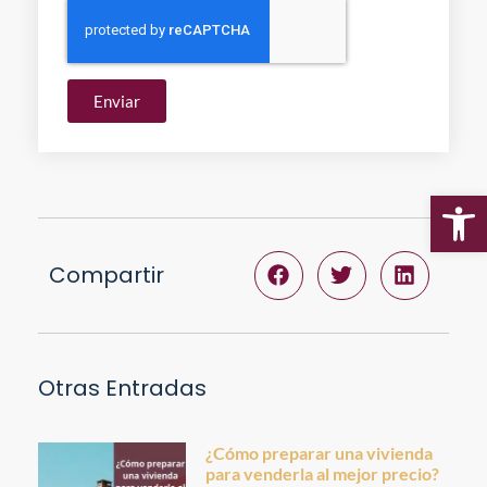
Enviar
Ab
Compartir
Otras Entradas
¿Cómo preparar una vivienda
para venderla al mejor precio?