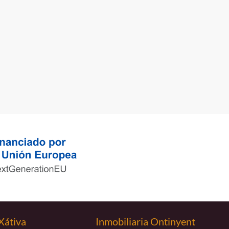
Xátiva
Inmobiliaria Ontinyent