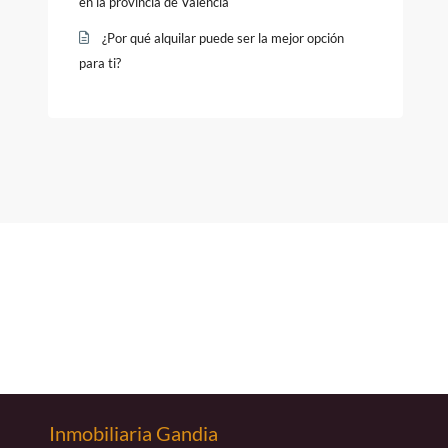
en la provincia de Valencia
¿Por qué alquilar puede ser la mejor opción
para ti?
Inmobiliaria Gandia