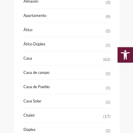
Almacén
(3)
Apartamento
(9)
Ático
(2)
Ático Dúplex
(1)
Ab
Casa
(62)
Casa de campo
(5)
Casa de Pueblo
(1)
Casa Solar
(1)
Chalet
(17)
Dúplex
(2)