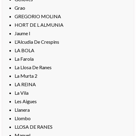
Grao
GREGORIO MOLINA
HORT DE L ALMUNIA
Jaume I
L'Alcudia De Crespins
LA BOLA
La Farola
La Llosa De Ranes
La Murta 2
LA REINA
La Vila
Les Aigues
Llanera
Llombo
LLOSA DE RANES
Manuel