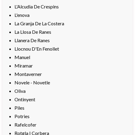
L'Alcudia De Crespins
L'enova
La Granja De La Costera
La Llosa De Ranes
Llanera De Ranes
Llocnou D'En Fenollet
Manuel
Miramar
Montaverner
Novele - Novetle
Oliva
Ontinyent
Piles
Potries
Rafelcofer
Rotgla I Corbera