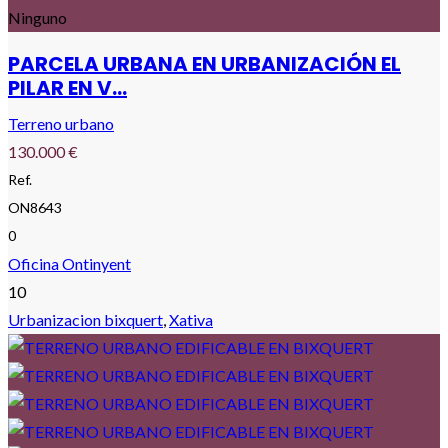
Ninguno
PARCELA URBANA EN URBANIZACIÓN EL
PILAR EN V...
Terreno urbano
130.000 €
Ref.
ON8643
0
Oficina Ontinyent
10
Urbanizacion bixquert
,
Xativa