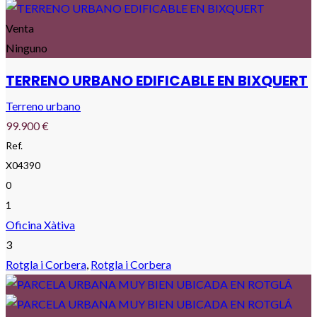
Venta
Ninguno
TERRENO URBANO EDIFICABLE EN BIXQUERT
Terreno urbano
99.900 €
Ref.
X04390
0
1
Oficina Xàtiva
3
Rotgla i Corbera
,
Rotgla i Corbera