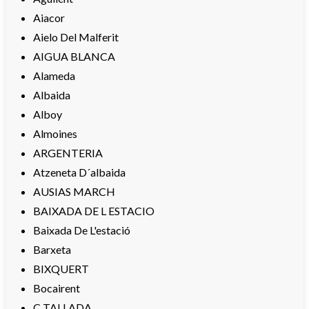
Aiacor
Aielo Del Malferit
AIGUA BLANCA
Alameda
Albaida
Alboy
Almoines
ARGENTERIA
Atzeneta D´albaida
AUSIAS MARCH
BAIXADA DE L ESTACIO
Baixada De L'estació
Barxeta
BIXQUERT
Bocairent
C TALLADA