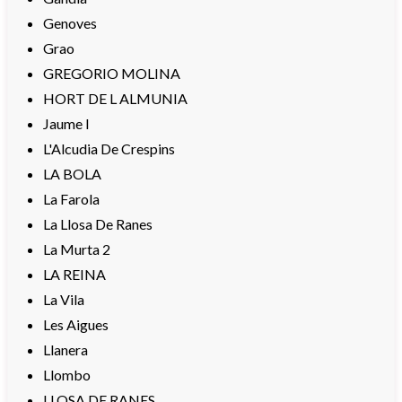
Genoves
Grao
GREGORIO MOLINA
HORT DE L ALMUNIA
Jaume I
L'Alcudia De Crespins
LA BOLA
La Farola
La Llosa De Ranes
La Murta 2
LA REINA
La Vila
Les Aigues
Llanera
Llombo
LLOSA DE RANES