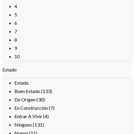
4
5
6
7
8
9
10
Estado
Estado
Buen Estado (133)
De Origen (30)
En Construcción (7)
Entrar A Vivir (4)
Ninguno (131)
Nuevo (11)