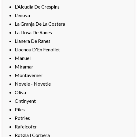
L'Alcudia De Crespins
L'enova
La Granja De La Costera
La Llosa De Ranes
Llanera De Ranes
Llocnou D'En Fenollet
Manuel
Miramar
Montaverner
Novele - Novetle
Oliva
Ontinyent
Piles
Potries
Rafelcofer
Rotgla I Corbera