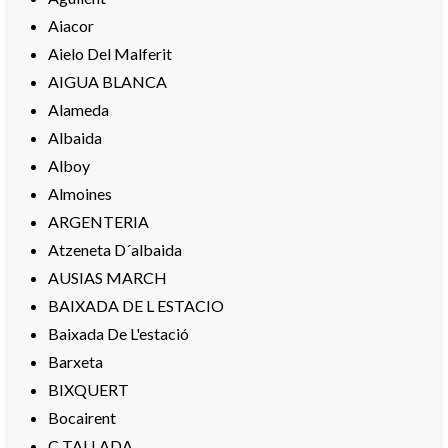
Aiacor
Aielo Del Malferit
AIGUA BLANCA
Alameda
Albaida
Alboy
Almoines
ARGENTERIA
Atzeneta D´albaida
AUSIAS MARCH
BAIXADA DE L ESTACIO
Baixada De L'estació
Barxeta
BIXQUERT
Bocairent
C TALLADA