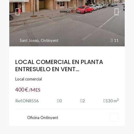
Sant Josep
,
Ontinyent
11
LOCAL COMERCIAL EN PLANTA
ENTRESUELO EN VENT...
Local comercial
400 €
/MES
2
Ref.
ON8556
0
2
130 m
Oficina Ontinyent