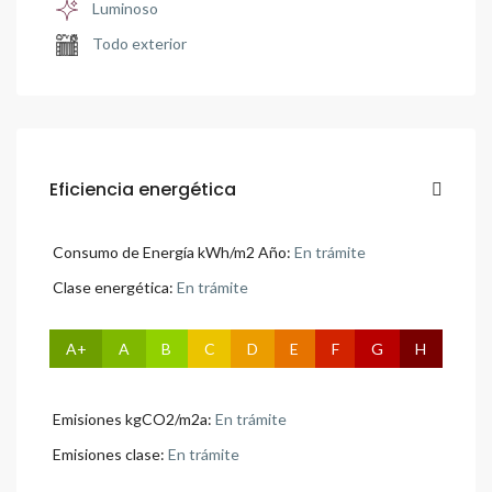
Luminoso
Todo exterior
Eficiencia energética
Consumo de Energía kWh/m2 Año:
En trámite
Clase energética:
En trámite
A+
A
B
C
D
E
F
G
H
Emisiones kgCO2/m2a:
En trámite
Emisiones clase:
En trámite