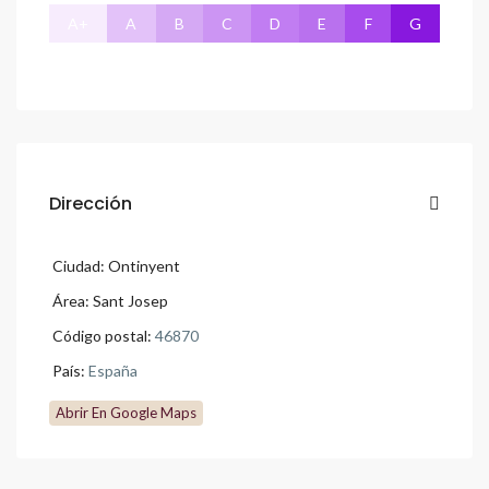
A+
A
B
C
D
E
F
G
Dirección
Ciudad:
Ontinyent
Área:
Sant Josep
Código postal:
46870
País:
España
Abrir En Google Maps