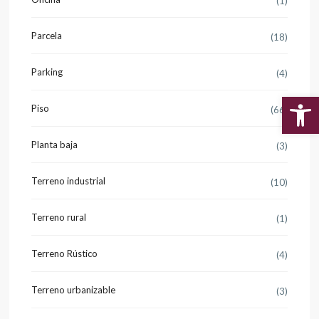
(1)
Parcela
(18)
Parking
(4)
Piso
(66)
Abr
Planta baja
(3)
Terreno industrial
(10)
Terreno rural
(1)
Terreno Rústico
(4)
Terreno urbanizable
(3)