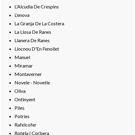
L'Alcudia De Crespins
L'enova
La Granja De La Costera
La Llosa De Ranes
Llanera De Ranes
Llocnou D'En Fenollet
Manuel
Miramar
Montaverner
Novele - Novetle
Oliva
Ontinyent
Piles
Potries
Rafelcofer
Rotgla I Corbera