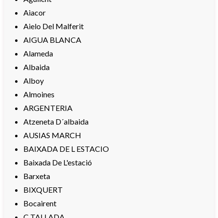
Aiacor
Aielo Del Malferit
AIGUA BLANCA
Alameda
Albaida
Alboy
Almoines
ARGENTERIA
Atzeneta D´albaida
AUSIAS MARCH
BAIXADA DE L ESTACIO
Baixada De L'estació
Barxeta
BIXQUERT
Bocairent
C TALLADA