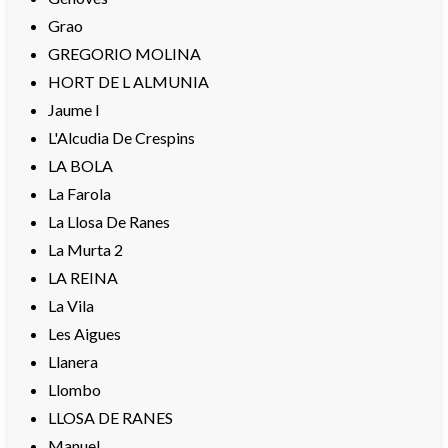
Grao
GREGORIO MOLINA
HORT DE L ALMUNIA
Jaume I
L'Alcudia De Crespins
LA BOLA
La Farola
La Llosa De Ranes
La Murta 2
LA REINA
La Vila
Les Aigues
Llanera
Llombo
LLOSA DE RANES
Manuel