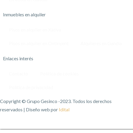
Inmuebles en alquiler
Pisos en alquiler en Xàtiva
Pisos en alquiler en Ontinyent
Alquileres en Gandía
Enlaces interés
Contacto
Política de cookies
Política de privacidad
Copyright © Grupo Gesinco -2023. Todos los derechos
reservados | Diseño web por
Idital