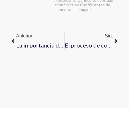
hipotecario. Conoce tu habilidad
económica en Gandía Antes de
comenzar a comparar
Anterior
Sig.
La importancia de la ubicación en el valor de una propiedad
El proceso de compra de una vivienda paso a paso