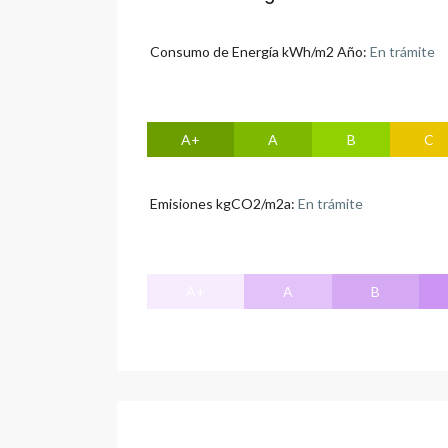
Consumo de Energía kWh/m2 Año:
En trámite
A+
A
B
C
Emisiones kgCO2/m2a:
En trámite
A+
A
B