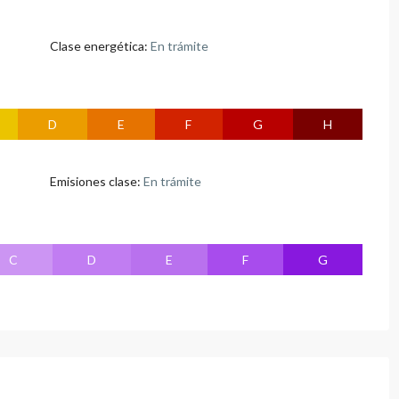
Clase energética:
En trámite
D
E
F
G
H
Emisiones clase:
En trámite
C
D
E
F
G