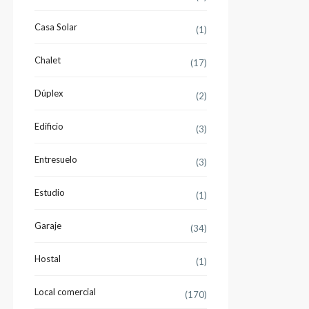
Casa Solar
(1)
Chalet
(17)
Dúplex
(2)
Edificio
(3)
Entresuelo
(3)
Estudio
(1)
Garaje
(34)
Hostal
(1)
Local comercial
(170)