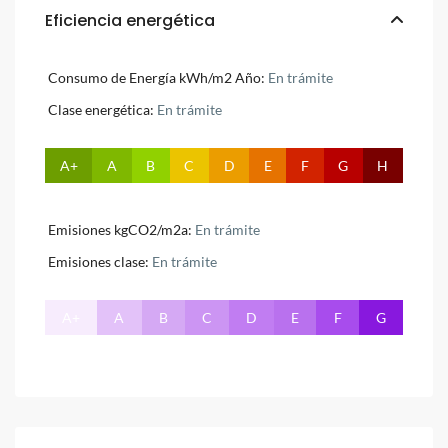
Eficiencia energética
Consumo de Energía kWh/m2 Año:
En trámite
Clase energética:
En trámite
A+
A
B
C
D
E
F
G
H
Emisiones kgCO2/m2a:
En trámite
Emisiones clase:
En trámite
A+
A
B
C
D
E
F
G