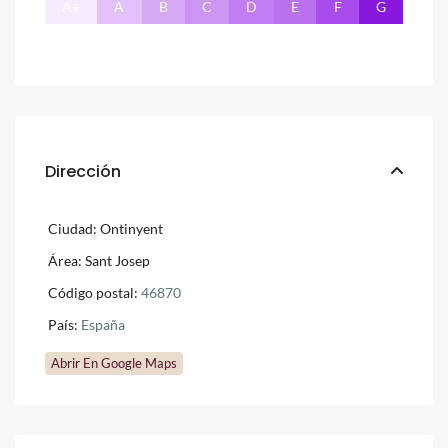
A+
A
B
C
D
E
F
G
Dirección
Ciudad:
Ontinyent
Área:
Sant Josep
Código postal:
46870
País:
España
Abrir En Google Maps