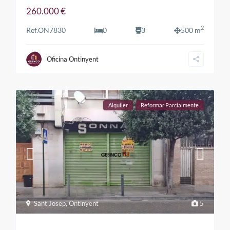
260.000 €
2
Ref.
ON7830
0
3
500 m
Oficina Ontinyent
Alquiler
Reformar Parcialmente
Sant Josep
,
Ontinyent
5