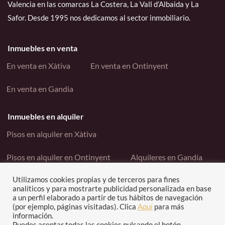
Valencia en las comarcas La Costera, La Vall d’Albaida y La
Safor. Desde 1995 nos dedicamos al sector inmobiliario.
Inmuebles en venta
En venta en Xàtiva
En venta en Ontinyent
En venta en Gandia
Inmuebles en alquiler
Pisos en alquiler en Xàtiva
Pisos en alquiler en Ontinyent
Alquileres en Gandía
Utilizamos cookies propias y de terceros para fines
Enlaces interés
analíticos y para mostrarte publicidad personalizada en base
a un perfil elaborado a partir de tus hábitos de navegación
Contacto
Política de cookies
(por ejemplo, páginas visitadas). Clica
Aquí
para más
información.
Puedes aceptar todas las cookies pulsando el botón