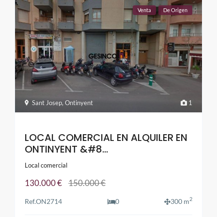
Venta
De Origen
Sant Josep
,
Ontinyent
1
LOCAL COMERCIAL EN ALQUILER EN
ONTINYENT &#8...
Local comercial
130.000 €
150.000 €
2
Ref.
ON2714
0
300 m