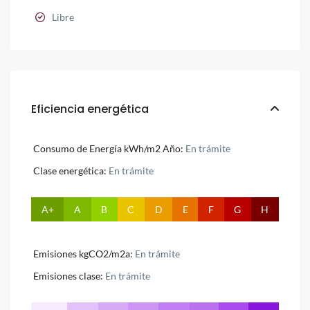
Libre
Eficiencia energética
Consumo de Energía kWh/m2 Año:
En trámite
Clase energética:
En trámite
A+
A
B
C
D
E
F
G
H
Emisiones kgCO2/m2a:
En trámite
Emisiones clase:
En trámite