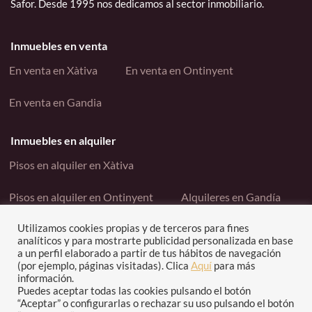
Safor. Desde 1995 nos dedicamos al sector inmobiliario.
Inmuebles en venta
En venta en Xàtiva
En venta en Ontinyent
En venta en Gandia
Inmuebles en alquiler
Pisos en alquiler en Xàtiva
Pisos en alquiler en Ontinyent
Alquileres en Gandía
Utilizamos cookies propias y de terceros para fines
Enlaces interés
analíticos y para mostrarte publicidad personalizada en base
a un perfil elaborado a partir de tus hábitos de navegación
Contacto
Política de cookies
(por ejemplo, páginas visitadas). Clica
Aquí
para más
información.
Política de privacidad
Puedes aceptar todas las cookies pulsando el botón
“Aceptar” o configurarlas o rechazar su uso pulsando el botón