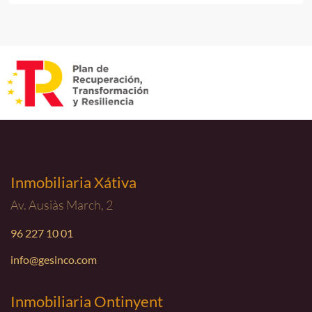
Inmobiliaria Xátiva
Av. Ausiàs March, 2
96 227 10 01
info@gesinco.com
Inmobiliaria Ontinyent