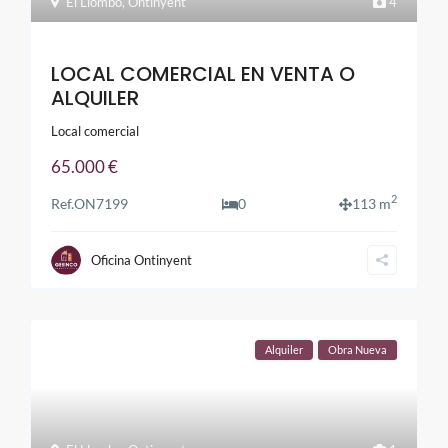
El Llombo
,
Ontinyent
4
LOCAL COMERCIAL EN VENTA O
ALQUILER
Local comercial
65.000 €
2
Ref.
ON7199
0
113 m
Oficina Ontinyent
Alquiler
Obra Nueva