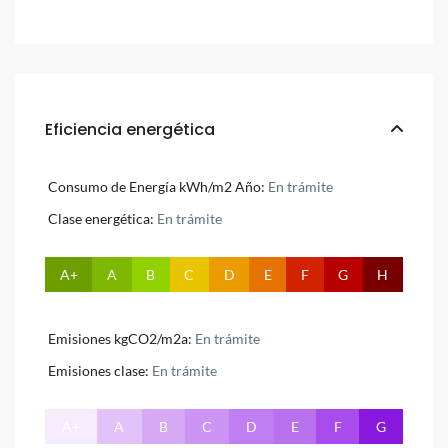
Eficiencia energética
Consumo de Energía kWh/m2 Año:
En trámite
Clase energética:
En trámite
A+
A
B
C
D
E
F
G
H
Emisiones kgCO2/m2a:
En trámite
Emisiones clase:
En trámite
A+
A
B
C
D
E
F
G