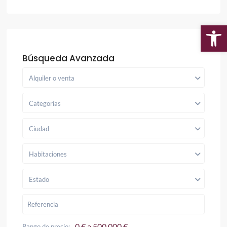
Ab
Búsqueda Avanzada
Alquiler o venta
Categorías
Ciudad
Habitaciones
Estado
0 € a 500.000 €
Rango de precio: