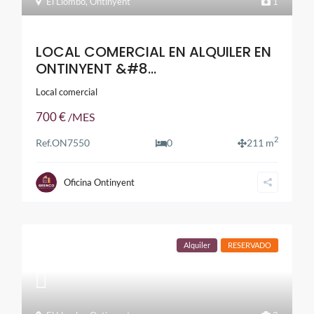
El Llombo
,
Ontinyent
1
LOCAL COMERCIAL EN ALQUILER EN
ONTINYENT &#8...
Local comercial
700 €
/MES
2
Ref.
ON7550
0
211 m
Oficina Ontinyent
Alquiler
RESERVADO