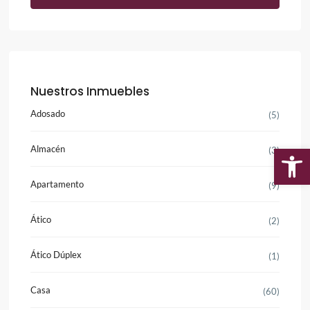
Nuestros Inmuebles
Adosado
(5)
Almacén
(3)
Ab
Apartamento
(9)
Ático
(2)
Ático Dúplex
(1)
Casa
(60)