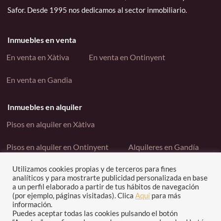
Safor. Desde 1995 nos dedicamos al sector inmobiliario.
Inmuebles en venta
En venta en Xàtiva
En venta en Ontinyent
En venta en Gandia
Inmuebles en alquiler
Pisos en alquiler en Xàtiva
Pisos en alquiler en Ontinyent
Alquileres en Gandía
Utilizamos cookies propias y de terceros para fines
Enlaces interés
analíticos y para mostrarte publicidad personalizada en base
a un perfil elaborado a partir de tus hábitos de navegación
Contacto
Política de cookies
(por ejemplo, páginas visitadas). Clica
Aquí
para más
información.
Política de privacidad
Puedes aceptar todas las cookies pulsando el botón