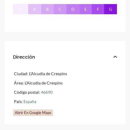
A+
A
B
C
D
E
F
G
Dirección
Ciudad:
L'Alcudia de Crespins
Área:
L'Alcudia de Crespins
Código postal:
46690
País:
España
Abrir En Google Maps