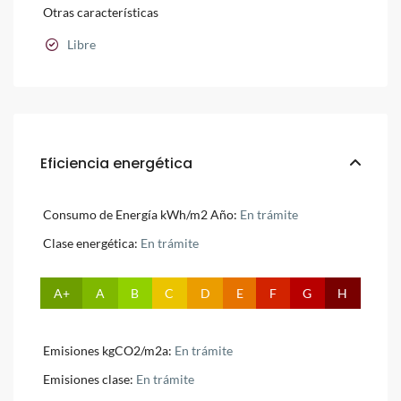
Otras características
Libre
Eficiencia energética
Consumo de Energía kWh/m2 Año:
En trámite
Clase energética:
En trámite
A+
A
B
C
D
E
F
G
H
Emisiones kgCO2/m2a:
En trámite
Emisiones clase:
En trámite