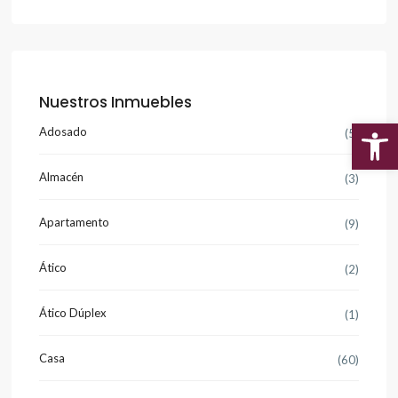
Nuestros Inmuebles
Adosado
(5)
Abr
Almacén
(3)
Apartamento
(9)
Ático
(2)
Ático Dúplex
(1)
Casa
(60)