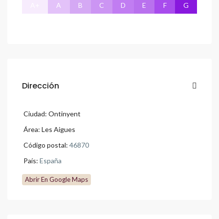
A+
A
B
C
D
E
F
G
Dirección
Ciudad:
Ontinyent
Área:
Les Aigues
Código postal:
46870
País:
España
Abrir En Google Maps