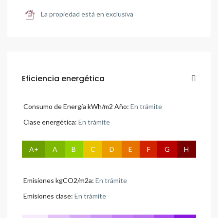
La propiedad está en exclusiva
Eficiencia energética
Consumo de Energía kWh/m2 Año:
En trámite
Clase energética:
En trámite
A+
A
B
C
D
E
F
G
H
Emisiones kgCO2/m2a:
En trámite
Emisiones clase:
En trámite