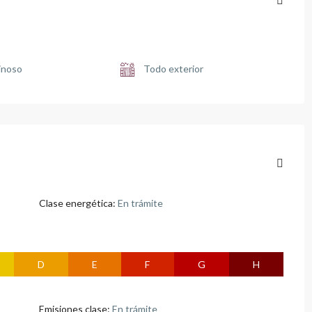
inoso
Todo exterior
Clase energética:
En trámite
D
E
F
G
H
Emisiones clase:
En trámite