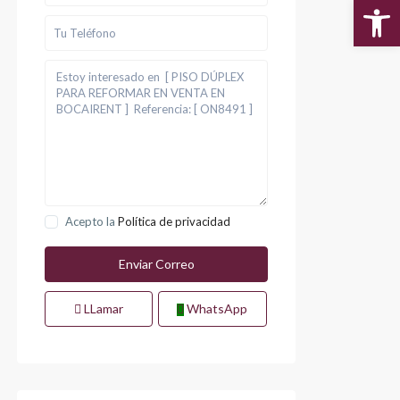
Abr
Acepto la
Política de privacidad
LLamar
WhatsApp