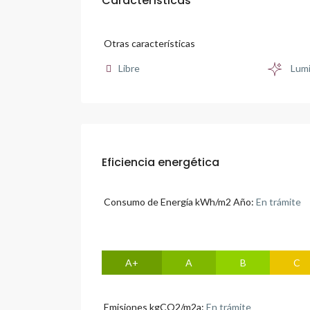
Características
Otras características
Libre
Lum
Eficiencia energética
Consumo de Energía kWh/m2 Año:
En trámite
A+
A
B
C
Emisiones kgCO2/m2a:
En trámite