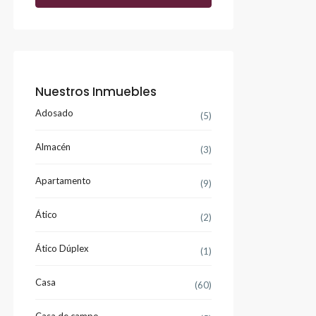
Nuestros Inmuebles
Adosado
(5)
Almacén
(3)
Apartamento
(9)
Ático
(2)
Ático Dúplex
(1)
Casa
(60)