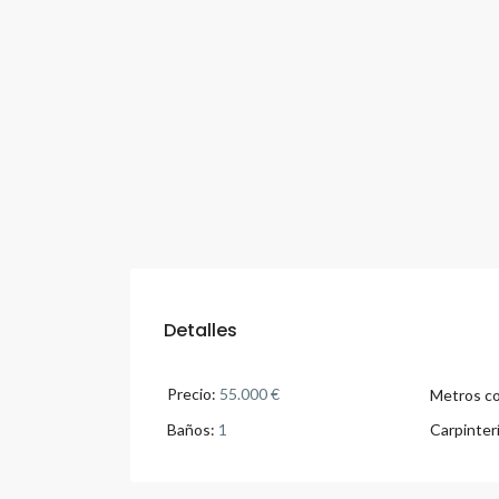
Detalles
Precio:
55.000 €
Metros co
Baños:
1
Carpinterí