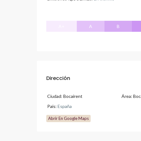
A+
A
B
Dirección
Ciudad:
Bocairent
Área:
Boc
País:
España
Abrir En Google Maps