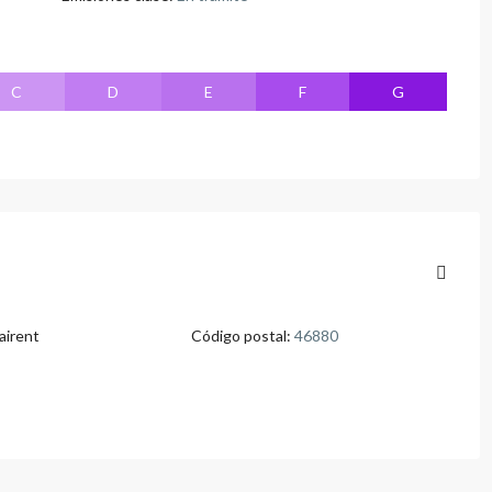
C
D
E
F
G
airent
Código postal:
46880