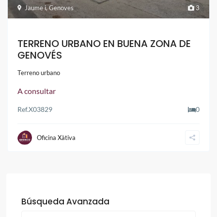
Jaume i
,
Genoves
3
TERRENO URBANO EN BUENA ZONA DE
GENOVÉS
Terreno urbano
A consultar
Ref.
X03829
0
Oficina Xàtiva
Búsqueda Avanzada