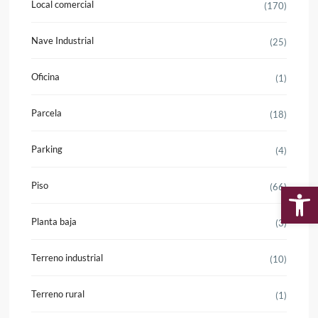
Local comercial
(170)
Nave Industrial
(25)
Oficina
(1)
Parcela
(18)
Parking
(4)
Piso
(66)
Ab
Planta baja
(3)
Terreno industrial
(10)
Terreno rural
(1)