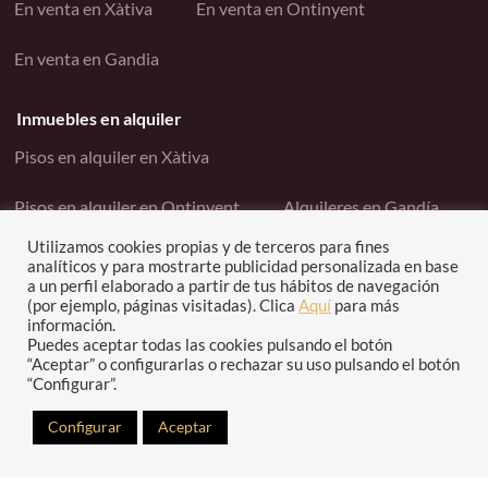
En venta en Xàtiva
En venta en Ontinyent
En venta en Gandia
Inmuebles en alquiler
Pisos en alquiler en Xàtiva
Pisos en alquiler en Ontinyent
Alquileres en Gandía
Utilizamos cookies propias y de terceros para fines
Enlaces interés
analíticos y para mostrarte publicidad personalizada en base
a un perfil elaborado a partir de tus hábitos de navegación
Contacto
Política de cookies
(por ejemplo, páginas visitadas). Clica
Aquí
para más
información.
Puedes aceptar todas las cookies pulsando el botón
Política de privacidad
“Aceptar” o configurarlas o rechazar su uso pulsando el botón
“Configurar”.
Configurar
Aceptar
Copyright © Grupo Gesinco -2023. Todos los derechos
reservados | Diseño web por
Idital