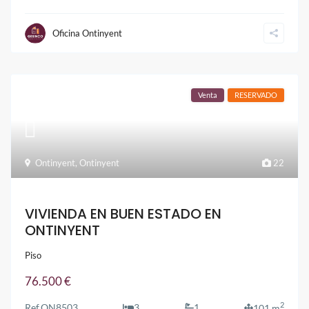
Oficina Ontinyent
Venta
RESERVADO
Ontinyent
,
Ontinyent
22
VIVIENDA EN BUEN ESTADO EN
ONTINYENT
Piso
76.500 €
2
Ref.
ON8503
3
1
101 m