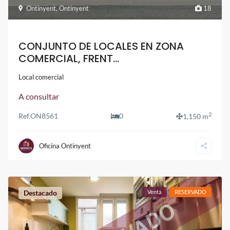
Ontinyent
,
Ontinyent
18
CONJUNTO DE LOCALES EN ZONA
COMERCIAL, FRENT...
Local comercial
A consultar
2
Ref.
ON8561
0
1,150 m
Oficina Ontinyent
Destacado
Venta
RESERVADO