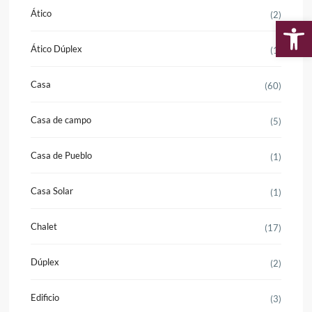
Ático
(2)
Ab
Ático Dúplex
(1)
Casa
(60)
Casa de campo
(5)
Casa de Pueblo
(1)
Casa Solar
(1)
Chalet
(17)
Dúplex
(2)
Edificio
(3)