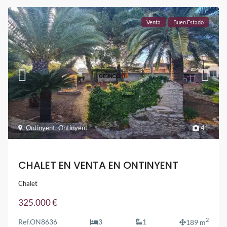
Venta
Buen Estado
Ontinyent
,
Ontinyent
41
CHALET EN VENTA EN ONTINYENT
Chalet
325.000 €
2
Ref.
ON8636
3
1
189 m