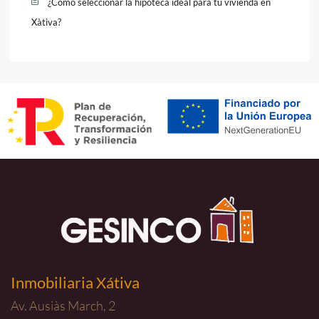
¿Cómo seleccionar la hipoteca ideal para tu vivienda en
Xàtiva?
Inmobiliaria Xátiva
Av. Ausiàs March, 2