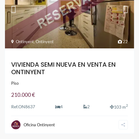
Ontinyent
,
Ontinyent
22
VIVIENDA SEMI NUEVA EN VENTA EN
ONTINYENT
Piso
210.000 €
2
Ref.
ON8637
4
2
103 m
Oficina Ontinyent