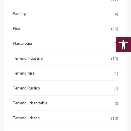
Parking
(4)
Piso
(60)
Planta baja
(3)
Abr
Terreno industrial
(10)
Terreno rural
(1)
Terreno Rústico
(4)
Terreno urbanizable
(3)
Terreno urbano
(13)