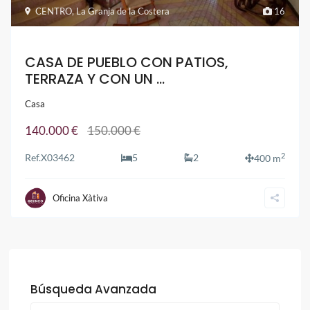
CENTRO
,
La Granja de la Costera
16
CASA DE PUEBLO CON PATIOS,
TERRAZA Y CON UN ...
Casa
140.000 €
150.000 €
2
Ref.
X03462
5
2
400 m
Oficina Xàtiva
Búsqueda Avanzada