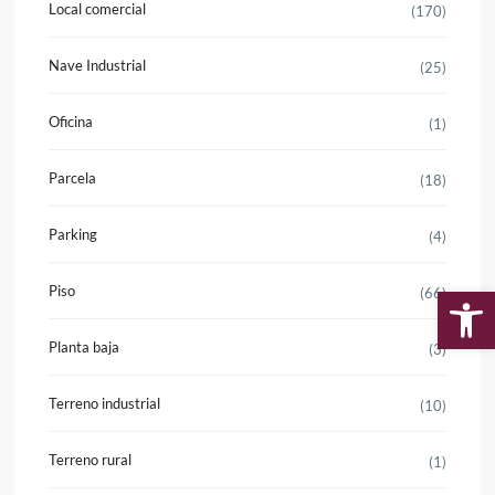
Local comercial
(170)
Nave Industrial
(25)
Oficina
(1)
Parcela
(18)
Parking
(4)
Piso
(66)
Ab
Planta baja
(3)
Terreno industrial
(10)
Terreno rural
(1)