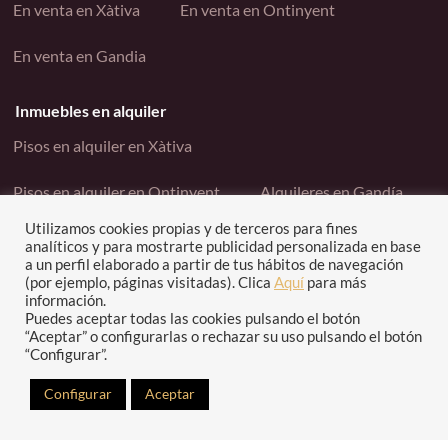
En venta en Xàtiva
En venta en Ontinyent
En venta en Gandia
Inmuebles en alquiler
Pisos en alquiler en Xàtiva
Pisos en alquiler en Ontinyent
Alquileres en Gandía
Utilizamos cookies propias y de terceros para fines
Enlaces interés
analíticos y para mostrarte publicidad personalizada en base
a un perfil elaborado a partir de tus hábitos de navegación
Contacto
Política de cookies
(por ejemplo, páginas visitadas). Clica
Aquí
para más
información.
Puedes aceptar todas las cookies pulsando el botón
Política de privacidad
“Aceptar” o configurarlas o rechazar su uso pulsando el botón
“Configurar”.
Configurar
Aceptar
Copyright © Grupo Gesinco -2023. Todos los derechos
reservados | Diseño web por
Idital