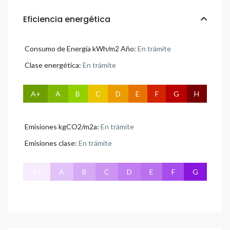
Eficiencia energética
Consumo de Energía kWh/m2 Año:
En trámite
Clase energética:
En trámite
A+
A
B
C
D
E
F
G
H
Emisiones kgCO2/m2a:
En trámite
Emisiones clase:
En trámite
A+
A
B
C
D
E
F
G