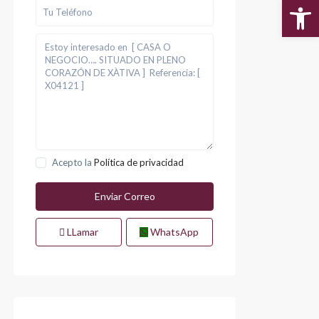
Abr
Acepto la
Política de privacidad
LLamar
WhatsApp