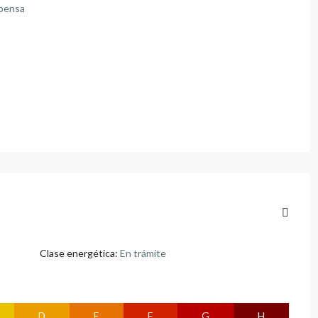
pensa
Clase energética:
En trámite
D
E
F
G
H