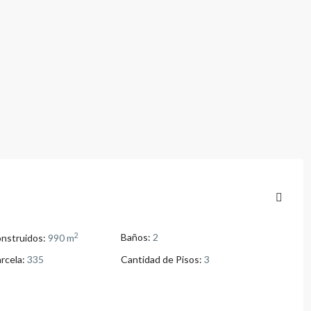
2
Baños:
2
nstruidos:
990 m
rcela:
335
Cantidad de Pisos:
3