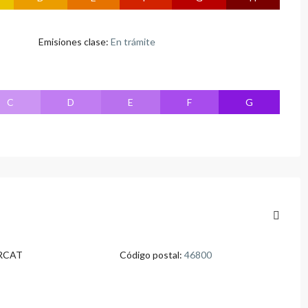
Emisiones clase:
En trámite
C
D
E
F
G
RCAT
Código postal:
46800