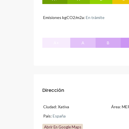
Emisiones kgCO2/m2a:
En trámite
A+
A
B
Dirección
Ciudad:
Xativa
Área:
ME
País:
España
Abrir En Google Maps