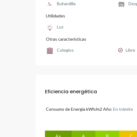
Buhardilla
Des
Utilidades
Luz
Otras características
Colegios
Libre
Eficiencia energética
Consumo de Energía kWh/m2 Año:
En trámite
A+
A
B
C