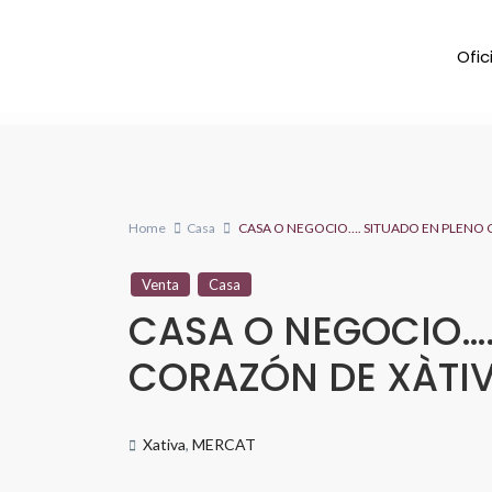
Ofic
Home
Casa
CASA O NEGOCIO…. SITUADO EN PLENO 
Venta
Casa
CASA O NEGOCIO….
CORAZÓN DE XÀTI
Xativa
,
MERCAT