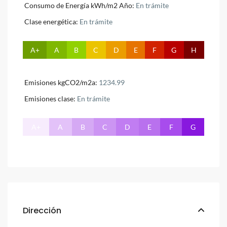
Consumo de Energía kWh/m2 Año:
En trámite
Clase energética:
En trámite
A+
A
B
C
D
E
F
G
H
Emisiones kgCO2/m2a:
1234.99
Emisiones clase:
En trámite
A+
A
B
C
D
E
F
G
Dirección