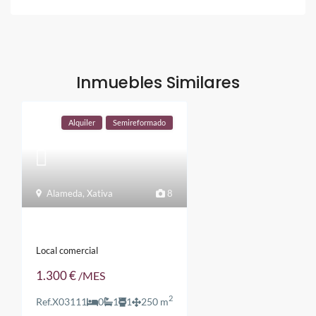
Inmuebles Similares
Alquiler
Semireformado
Alameda
,
Xativa
8
Local comercial
1.300 €
/MES
2
Ref.
X03111
0
1
1
250 m