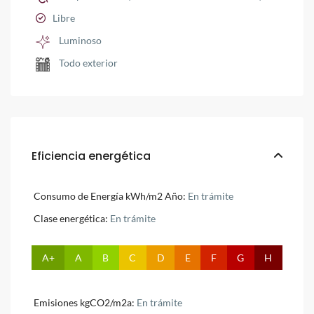
Libre
Luminoso
Todo exterior
Eficiencia energética
Consumo de Energía kWh/m2 Año:
En trámite
Clase energética:
En trámite
A+
A
B
C
D
E
F
G
H
Emisiones kgCO2/m2a:
En trámite