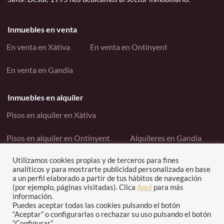
Inmuebles en venta
En venta en Xàtiva
En venta en Ontinyent
En venta en Gandia
Inmuebles en alquiler
Pisos en alquiler en Xàtiva
Pisos en alquiler en Ontinyent
Alquileres en Gandía
Utilizamos cookies propias y de terceros para fines
Enlaces interés
analíticos y para mostrarte publicidad personalizada en base
a un perfil elaborado a partir de tus hábitos de navegación
Contacto
Política de cookies
(por ejemplo, páginas visitadas). Clica
Aquí
para más
información.
Política de privacidad
Puedes aceptar todas las cookies pulsando el botón
“Aceptar” o configurarlas o rechazar su uso pulsando el botón
“Configurar”.