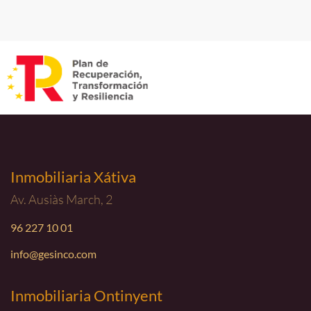
Inmobiliaria Xátiva
Av. Ausiàs March, 2
96 227 10 01
info@gesinco.com
Inmobiliaria Ontinyent