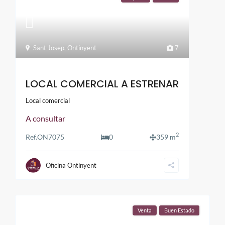
Sant Josep
,
Ontinyent
7
LOCAL COMERCIAL A ESTRENAR
Local comercial
A consultar
2
Ref.
ON7075
0
359 m
Oficina Ontinyent
Venta
Buen Estado