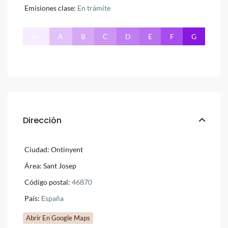
Emisiones clase:
En trámite
A+
A
B
C
D
E
F
G
Dirección
Ciudad:
Ontinyent
Área:
Sant Josep
Código postal:
46870
País:
España
Abrir En Google Maps