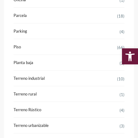
(1)
Parcela
(18)
Parking
(4)
Piso
(66)
Ab
Planta baja
(3)
Terreno industrial
(10)
Terreno rural
(1)
Terreno Rústico
(4)
Terreno urbanizable
(3)