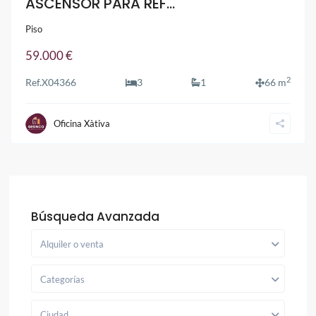
ASCENSOR PARA REF...
Piso
59.000 €
2
Ref.
X04366
3
1
66 m
Oficina Xàtiva
Búsqueda Avanzada
Alquiler o venta
Categorías
Ciudad