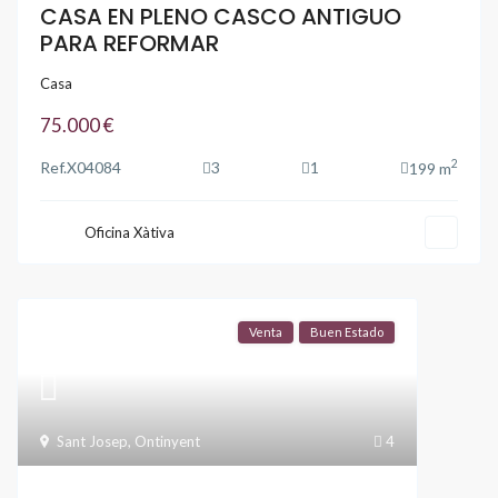
CASA EN PLENO CASCO ANTIGUO
PARA REFORMAR
Casa
75.000 €
2
Ref.
X04084
3
1
199 m
Oficina Xàtiva
Venta
Buen Estado
Sant Josep
,
Ontinyent
4