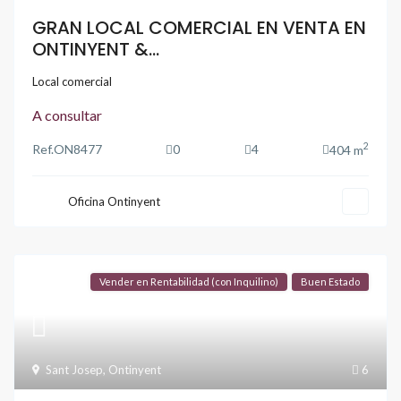
GRAN LOCAL COMERCIAL EN VENTA EN
ONTINYENT &...
Local comercial
A consultar
2
Ref.
ON8477
0
4
404 m
Oficina Ontinyent
Vender en Rentabilidad (con Inquilino)
Buen Estado
Sant Josep
,
Ontinyent
6