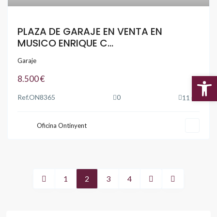
PLAZA DE GARAJE EN VENTA EN
MUSICO ENRIQUE C...
Garaje
8.500 €
Abr
2
Ref.
ON8365
0
11 m
Oficina Ontinyent
1
2
3
4