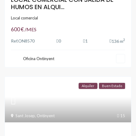
HUMOS EN ALQUI...
Local comercial
600 €
/MES
2
Ref.
ON8570
0
1
136 m
Oficina Ontinyent
Alquiler
Buen Estado
Sant Josep
,
Ontinyent
15