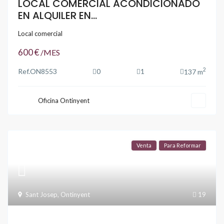
LOCAL COMERCIAL ACONDICIONADO
EN ALQUILER EN...
Local comercial
600 €
/MES
2
Ref.
ON8553
0
1
137 m
Oficina Ontinyent
Venta
Para Reformar
Sant Josep
,
Ontinyent
19